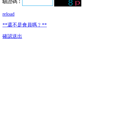
驗證碼︰
reload
**還不是會員嗎﹖**
確認送出