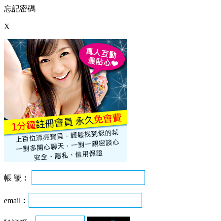
忘記密碼
X
帳 號︰
email︰