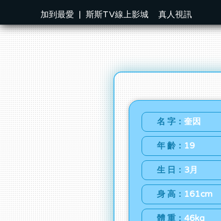
加到最愛
|
斯斯TV線上影城
真人視訊
名 字：
奎因
年 齡：
19
生 日：
3月
身 高：
161cm
體 重：
46kg