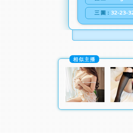
三 圍：
32-23-3
相似主播