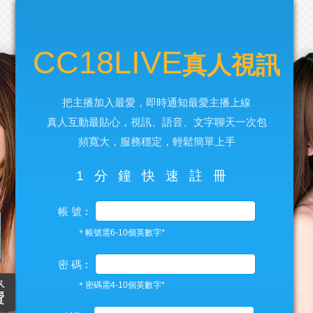
CC18LIVE
真人視訊
把主播加入最愛，即時通知最愛主播上線
真人互動最貼心，視訊、語音、文字聊天一次包
頻寬大，服務穩定，輕鬆簡單上手
1分鐘快速註冊
帳 號︰
＊帳號需6-10個英數字*
密 碼︰
＊密碼需4-10個英數字*