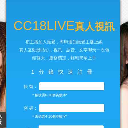
CC18LIVE
真人視訊
把主播加入最愛，即時通知最愛主播上線
真人互動最貼心，視訊、語音、文字聊天一次包
頻寬大，服務穩定，輕鬆簡單上手
1分鐘快速註冊
帳 號︰
＊帳號需6-10個英數字*
密 碼︰
＊密碼需4-10個英數字*