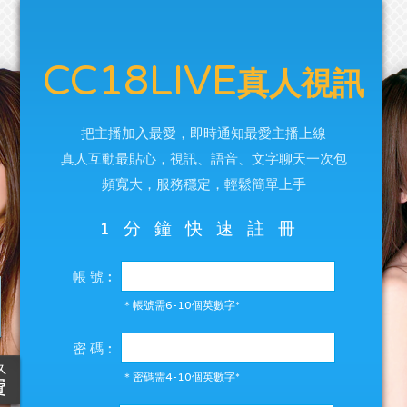
CC18LIVE
真人視訊
把主播加入最愛，即時通知最愛主播上線
真人互動最貼心，視訊、語音、文字聊天一次包
頻寬大，服務穩定，輕鬆簡單上手
1分鐘快速註冊
帳 號︰
＊帳號需6-10個英數字*
密 碼︰
＊密碼需4-10個英數字*