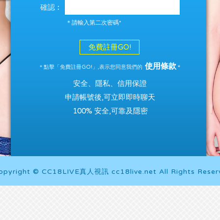
確認︰
＊請輸入第二次密碼*
免費註冊GO!
使用條款
＊點擊「免費註冊GO!」,表示您同意我們的
＊
安全、隱私、信用保證
申請帳號後,可立即即時聊天
100% 安全,可靠及隱密
opyright © CC18LIVE真人視訊 cc18live.net All Rights Reser