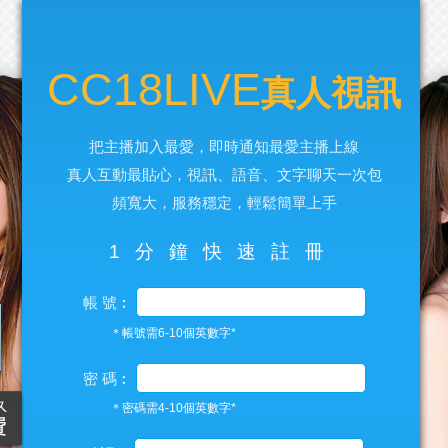
CC18LIVE
真人視訊
把主播加入最愛，即時通知最愛主播上線
真人互動最貼心，視訊、語音、文字聊天一次包
頻寬大，服務穩定，輕鬆簡單上手
1分鐘快速註冊
帳 號︰
＊帳號需6-10個英數字*
密 碼︰
＊密碼需4-10個英數字*