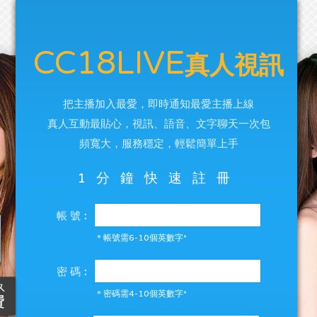
CC18LIVE
真人視訊
把主播加入最愛，即時通知最愛主播上線
真人互動最貼心，視訊、語音、文字聊天一次包
頻寬大，服務穩定，輕鬆簡單上手
1分鐘快速註冊
帳 號︰
＊帳號需6-10個英數字*
密 碼︰
＊密碼需4-10個英數字*