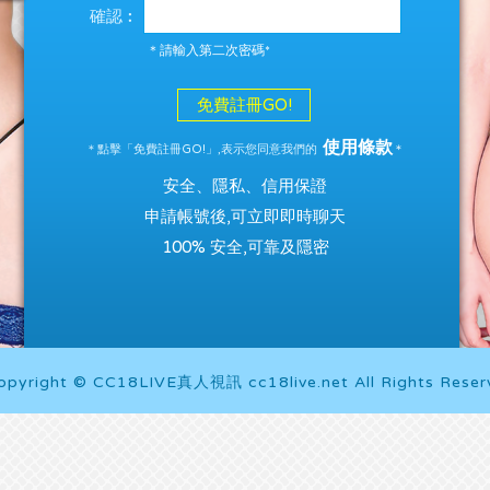
確認︰
＊請輸入第二次密碼*
免費註冊GO!
使用條款
＊點擊「免費註冊GO!」,表示您同意我們的
＊
安全、隱私、信用保證
申請帳號後,可立即即時聊天
100% 安全,可靠及隱密
opyright © CC18LIVE真人視訊 cc18live.net All Rights Reser