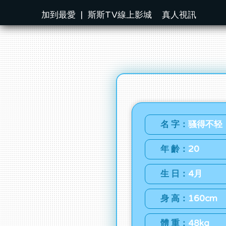
加到最愛
|
斯斯TV線上影城
真人視訊
名 字：
骚得不轻
年 齡：
20
生 日：
4月
身 高：
160cm
體 重：
48kg