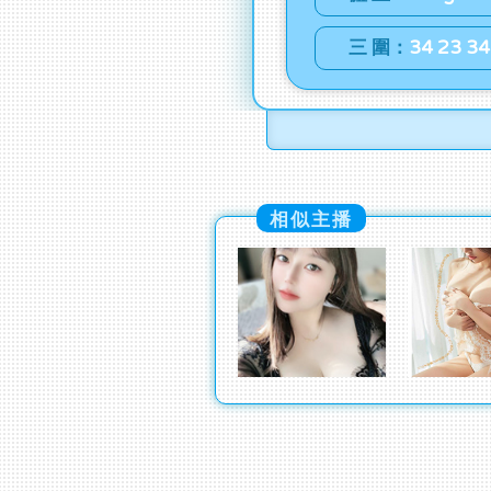
三 圍：
34 23 34
相似主播