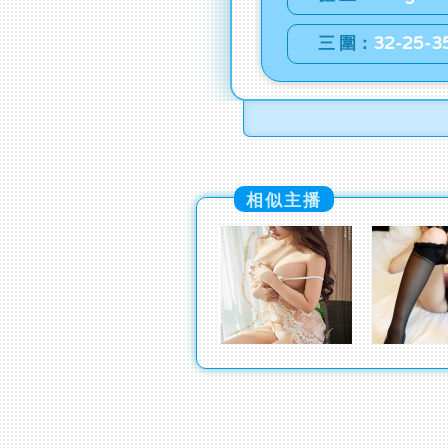
三 圍：
32-25-3
相似主播