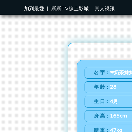
加到最愛
|
斯斯TV線上影城
真人視訊
名 字：
❤奶茶妹
年 齡：
28
生 日：
4月
身 高：
165cm
體 重：
47kg