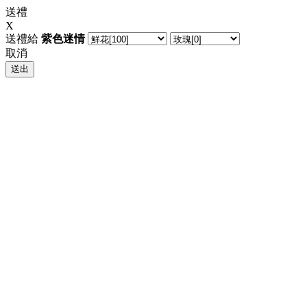
送禮
X
送禮給
紫色迷情
取消