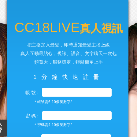
CC18LIVE
真人視訊
把主播加入最愛，即時通知最愛主播上線
真人互動最貼心，視訊、語音、文字聊天一次包
頻寬大，服務穩定，輕鬆簡單上手
1分鐘快速註冊
帳 號︰
＊帳號需6-10個英數字*
密 碼︰
＊密碼需4-10個英數字*