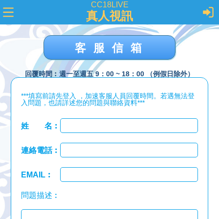
CC18LIVE
真人視訊
客服信箱
回覆時間︰週一至週五 9：00 ~ 18：00 （例假日除外）
***填寫前請先登入 ，加速客服人員回覆時間。若遇無法登
入問題，也請詳述您的問題與聯絡資料***
姓 名︰
連絡電話︰
EMAIL︰
問題描述︰