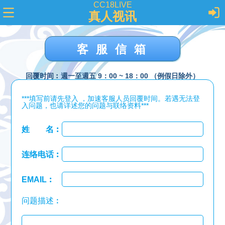
CC18LIVE
真人视讯
客服信箱
回覆时间︰週一至週五 9：00 ~ 18：00 （例假日除外）
***填写前请先登入 ，加速客服人员回覆时间。若遇无法登
入问题，也请详述您的问题与联络资料***
姓 名︰
连络电话︰
EMAIL︰
问题描述︰